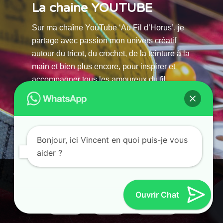
La chaine YOUTUBE
Sur ma chaîne YouTube ‘Au Fil d’Horus’, je
partage avec passion mon univers créatif
autour du tricot, du crochet, de la teinture à la
main et bien plus encore, pour inspirer et
accompagner tous les amoureux du fil.
La chaine Youtube
Bonjour, ici Vincent en quoi puis-je vous
aider ?
© 2025 AU FILS D’HORUS| All Rights Reserved |
Ce site utilise des cookies. En continuant à parcourir ce site, vous
Powered by Atelier Guias
acceptez leur utilisation.
Ouvrir Chat
Accepter
Refuser
Paramètres