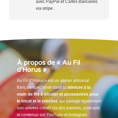
avec PayPal et Cartes Bancaires
via stripe .
À propos de « Au Fil
d’Horus »
Au Fil d’Horus » est un atelier artisanal
français spécialisé dans la
teinture à la
main de fils à tricoter et accessoires pour
le tricot et le crochet
, qui partage également
son univers créatif via des tutoriels, podcasts
et contenus sur YouTube et Instagram