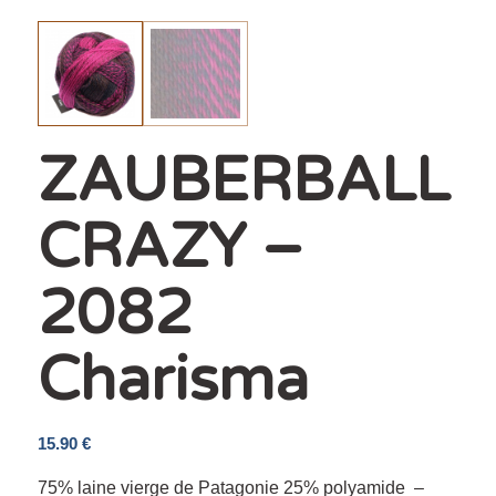
ZAUBERBALL
CRAZY –
2082
Charisma
15.90
€
75% laine vierge de Patagonie 25% polyamide –