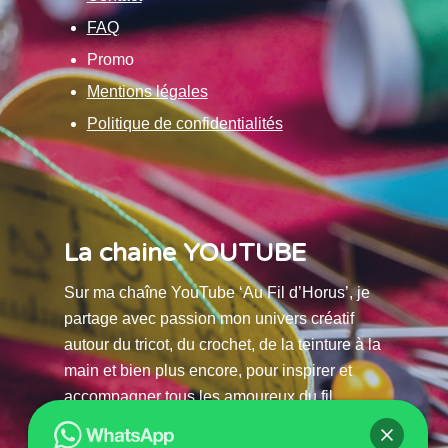
FAQ
Promo
Mentions légales
Politique de confidentialités
La chaine YOUTUBE
Sur ma chaîne YouTube ‘Au Fil d’Horus’, je
partage avec passion mon univers créatif
autour du tricot, du crochet, de la teinture à la
main et bien plus encore, pour inspirer et
accompagner tous les amoureux du fil.