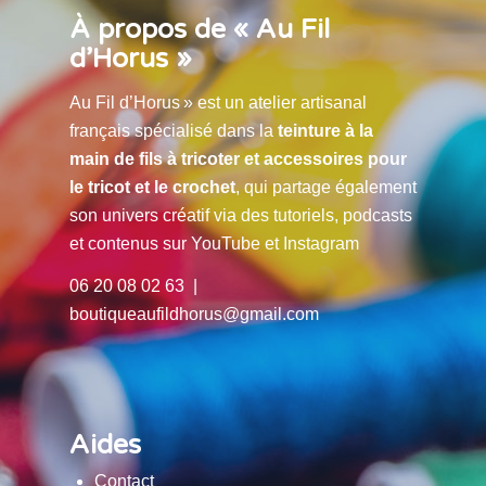
À propos de « Au Fil
d’Horus »
Au Fil d’Horus » est un atelier artisanal
français spécialisé dans la
teinture à la
main de fils à tricoter et accessoires pour
le tricot et le crochet
, qui partage également
son univers créatif via des tutoriels, podcasts
et contenus sur YouTube et Instagram
06 20 08 02 63 |
boutiqueaufildhorus@gmail.com
Aides
Contact