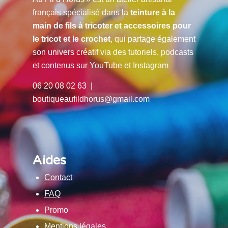
français spécialisé dans la
teinture à la
main de fils à tricoter et accessoires pour
le tricot et le crochet
, qui partage également
son univers créatif via des tutoriels, podcasts
et contenus sur YouTube et Instagram
06 20 08 02 63 |
boutiqueaufildhorus@gmail.com
Aides
Contact
FAQ
Promo
Mentions légales