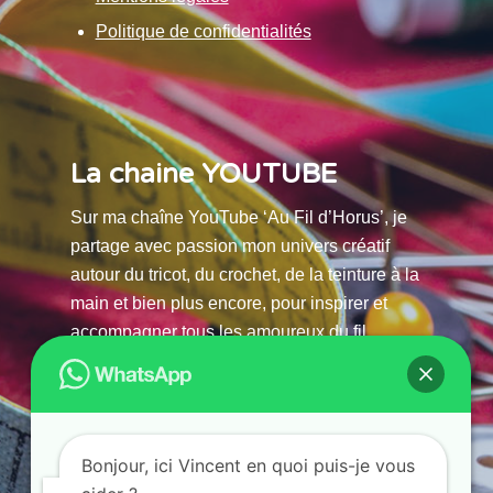
Politique de confidentialités
La chaine YOUTUBE
Sur ma chaîne YouTube ‘Au Fil d’Horus’, je
partage avec passion mon univers créatif
autour du tricot, du crochet, de la teinture à la
main et bien plus encore, pour inspirer et
accompagner tous les amoureux du fil.
La chaine Youtube
Bonjour, ici Vincent en quoi puis-je vous