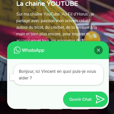
La chaine YOUTUBE
Sur ma chaîne YouTube ‘Au Fil d’Horus’, je
partage avec passion mon univers créatif
autour du tricot, du crochet, de la teinture à la
main et bien plus encore, pour inspirer et
accompagner tous les amoureux du fil.
La chaine Youtube
Bonjour, ici Vincent en quoi puis-je vous
aider ?
© 2025 AU FILS D’HORUS| All Rights Reserved |
Ce site utilise des cookies. En continuant à parcourir ce site, vous
Powered by Atelier Guias
acceptez leur utilisation.
Ouvrir Chat
Accepter
Refuser
Paramètres