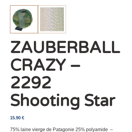
ZAUBERBALL
CRAZY –
2292
Shooting Star
15.90
€
75% laine vierge de Patagonie 25% polyamide –