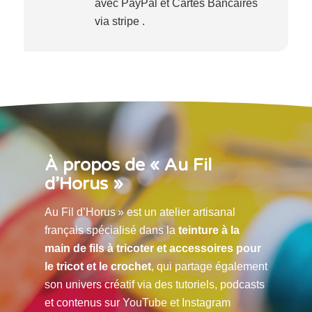
avec PayPal et Cartes Bancaires
via stripe .
À propos de « Au Fil
d’Horus »
Au Fil d’Horus » est un atelier artisanal
français spécialisé dans la
teinture à la
main de fils à tricoter et accessoires pour
le tricot et le crochet
, qui partage également
son univers créatif via des tutoriels, podcasts
et contenus sur YouTube et Instagram