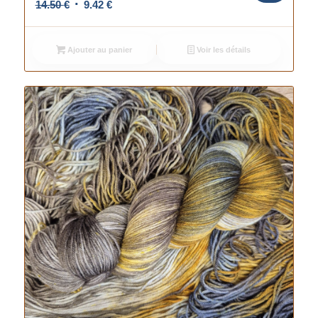
Le
Le
14.50
€
9.42
€
prix
prix
initial
actuel
Ajouter au panier
Voir les détails
était :
est :
14.50 €.
9.42 €.