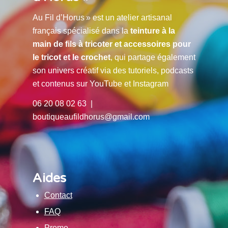
Au Fil d’Horus » est un atelier artisanal
français spécialisé dans la
teinture à la
main de fils à tricoter et accessoires pour
le tricot et le crochet
, qui partage également
son univers créatif via des tutoriels, podcasts
et contenus sur YouTube et Instagram
06 20 08 02 63 |
boutiqueaufildhorus@gmail.com
Aides
Contact
FAQ
Promo