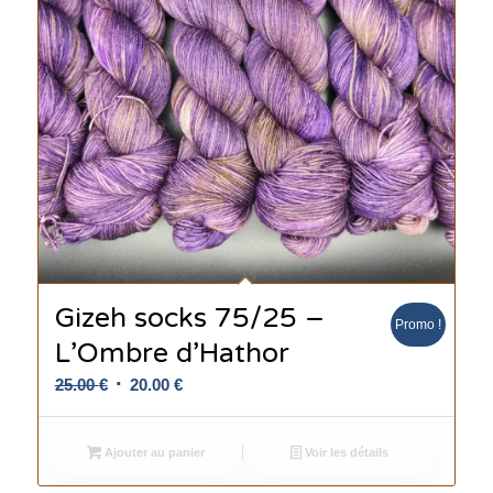
Gizeh socks 75/25 –
Promo !
L’Ombre d’Hathor
Le
Le
25.00
€
20.00
€
prix
prix
initial
actuel
Ajouter au panier
Voir les détails
était :
est :
25.00 €.
20.00 €.