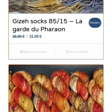
Gizeh socks 85/15 – La
Promo !
garde du Pharaon
Le
Le
26.00
€
21.00
€
prix
prix
initial
actuel
Ajouter au panier
Voir les détails
était :
est :
26.00 €.
21.00 €.