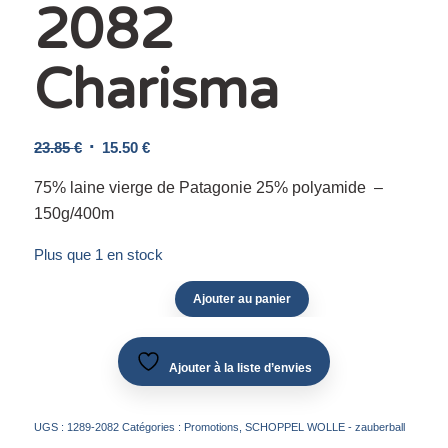
2082
Charisma
Le
Le
23.85
€
15.50
€
prix
prix
75% laine vierge de Patagonie 25% polyamide –
initial
actuel
150g/400m
était :
est :
23.85 €.
15.50 €.
Plus que 1 en stock
Ajouter au panier
Ajouter à la liste d’envies
UGS :
1289-2082
Catégories :
Promotions
,
SCHOPPEL WOLLE - zauberball