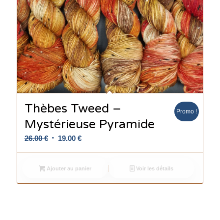
Thèbes Tweed –
Promo !
Mystérieuse Pyramide
Le
Le
26.00
€
19.00
€
prix
prix
initial
actuel
Ajouter au panier
Voir les détails
était :
est :
26.00 €.
19.00 €.