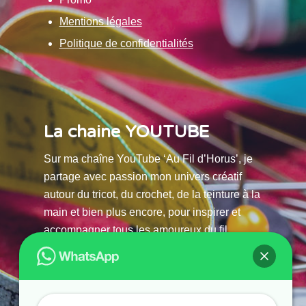
Mentions légales
Politique de confidentialités
La chaine YOUTUBE
Sur ma chaîne YouTube ‘Au Fil d’Horus’, je
partage avec passion mon univers créatif
autour du tricot, du crochet, de la teinture à la
main et bien plus encore, pour inspirer et
accompagner tous les amoureux du fil.
La chaine Youtube