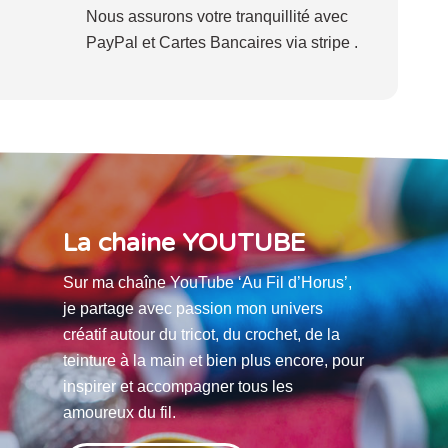
Nous assurons votre tranquillité avec
PayPal et Cartes Bancaires via stripe .
La chaine YOUTUBE
Sur ma chaîne YouTube ‘Au Fil d’Horus’,
je partage avec passion mon univers
créatif autour du tricot, du crochet, de la
teinture à la main et bien plus encore, pour
inspirer et accompagner tous les
amoureux du fil.