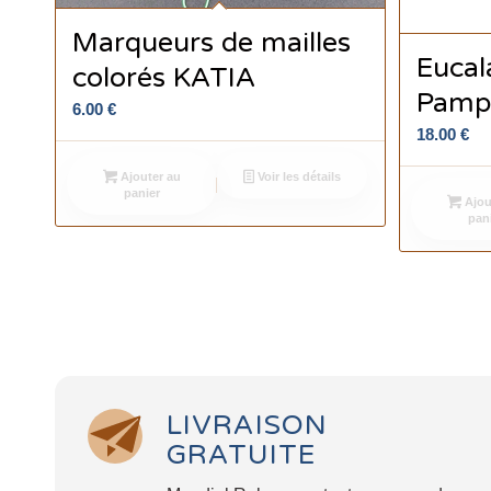
Marqueurs de mailles
Eucal
colorés KATIA
Pamp
6.00
€
18.00
€
Ajouter au
Voir les détails
panier
Ajou
pan
LIVRAISON
GRATUITE