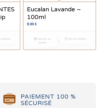
NTES
Eucalan Lavande –
ip
100ml
8.00
€
s détails
Ajouter au
Voir les détails
panier
PAIEMENT 100 %
SÉCURISÉ