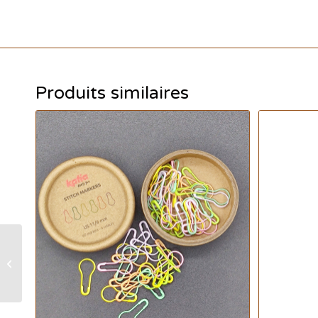
Produits similaires
Thèbes BFL single –
Khéops