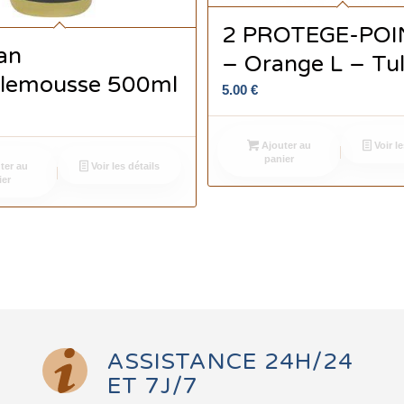
2 PROTEGE-POI
an
– Orange L – Tul
lemousse 500ml
5.00
€
Ajouter au
Voir le
panier
ter au
Voir les détails
ier
ASSISTANCE 24H/24
ET 7J/7