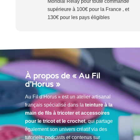
Mondial Relay pour toute commande
supérieure à 100€ pour la France , et
130€ pour les pays éligibles
À propos de « Au Fil
d’Horus »
Au Fil d’Horus » est un atelier artisanal
français spécialisé dans la
teinture à la
main de fils à tricoter et accessoires
pour le tricot et le crochet
, qui partage
également son univers créatif via des
tutoriels, podcasts et contenus sur