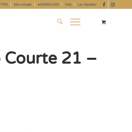
TTER
Mon compte
AGENDA 2025
FAQ
Les Samples
 Courte 21 –