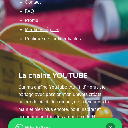
Contact
FAQ
Promo
Mentions légales
Politique de confidentialités
La chaine YOUTUBE
Sur ma chaîne YouTube ‘Au Fil d’Horus’, je
partage avec passion mon univers créatif
autour du tricot, du crochet, de la teinture à la
main et bien plus encore, pour inspirer et
accompagner tous les amoureux du fil.