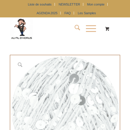
Liste de souhaits
NEWSLETTER
Mon compte
AGENDA 2025
FAQ
Les Samples