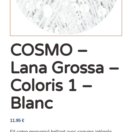
COSMO –
Lana Grossa –
Coloris 1 –
Blanc
11.95
€
Fil coton mercerisé brillant avec sequins intégrés,