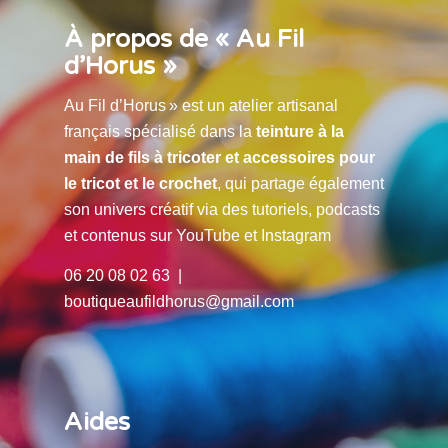
À propos de « Au Fil
d’Horus »
Au Fil d’Horus » est un atelier artisanal
français spécialisé dans la
teinture à la
main de fils à tricoter et accessoires pour
le tricot et le crochet
, qui partage également
son univers créatif via des tutoriels, podcasts
et contenus sur YouTube et Instagram
06 20 08 02 63 |
boutiqueaufildhorus@gmail.com
Aides