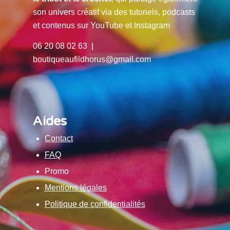
son univers créatif via des tutoriels, podcasts
et contenus sur YouTube et Instagram
06 20 08 02 63 |
boutiqueaufildhorus@gmail.com
Aides
Contact
FAQ
Promo
Mentions légales
Politique de confidentialités