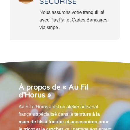
SÉCURISÉ
Nous assurons votre tranquillité
avec PayPal et Cartes Bancaires
via stripe .
À propos de « Au Fil
d’Horus »
Au Fil d’Horus » est un atelier artisanal
français spécialisé dans la
teinture à la
main de fils à tricoter et accessoires pour
le tricot et le crochet
, qui partage également