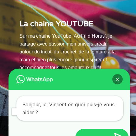
La chaine YOUTUBE
Sur ma chaîne YouTube ‘Au Fil d’Horus’, je
partage avec passion mon univers créatif
autour du tricot, du crochet, de la teinture à la
main et bien plus encore, pour inspirer et
accompagner tous les amoureux du fil.
La chaine Youtube
Bonjour, ici Vincent en quoi puis-je vous
aider ?
© 2025 AU FILS D’HORUS| All Rights Reserved |
Ce site utilise des cookies. En continuant à parcourir ce site, vous
Powered by Atelier Guias
acceptez leur utilisation.