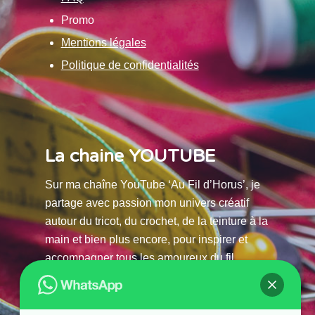
Promo
Mentions légales
Politique de confidentialités
La chaine YOUTUBE
Sur ma chaîne YouTube ‘Au Fil d’Horus’, je
partage avec passion mon univers créatif
autour du tricot, du crochet, de la teinture à la
main et bien plus encore, pour inspirer et
accompagner tous les amoureux du fil.
La chaine Youtube