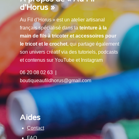
d’Horus »
Au Fil d’Horus » est un atelier artisanal
français spécialisé dans la
teinture à la
main de fils à tricoter et accessoires pour
le tricot et le crochet
, qui partage également
son univers créatif via des tutoriels, podcasts
et contenus sur YouTube et Instagram
06 20 08 02 63 |
boutiqueaufildhorus@gmail.com
Aides
Contact
FAQ