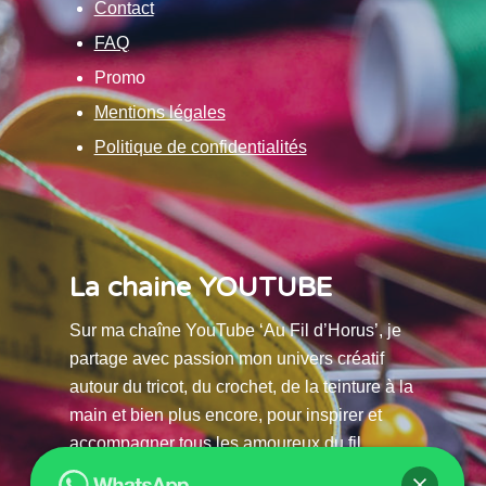
Contact
FAQ
Promo
Mentions légales
Politique de confidentialités
La chaine YOUTUBE
Sur ma chaîne YouTube ‘Au Fil d’Horus’, je
partage avec passion mon univers créatif
autour du tricot, du crochet, de la teinture à la
main et bien plus encore, pour inspirer et
accompagner tous les amoureux du fil.