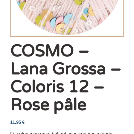
COSMO –
Lana Grossa –
Coloris 12 –
Rose pâle
11.95
€
Fil coton mercerisé brillant avec sequins intégrés,