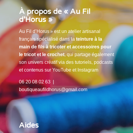
À propos de « Au Fil
d’Horus »
Au Fil d’Horus » est un atelier artisanal
français spécialisé dans la
teinture à la
main de fils à tricoter et accessoires pour
le tricot et le crochet
, qui partage également
son univers créatif via des tutoriels, podcasts
et contenus sur YouTube et Instagram
06 20 08 02 63 |
boutiqueaufildhorus@gmail.com
Aides