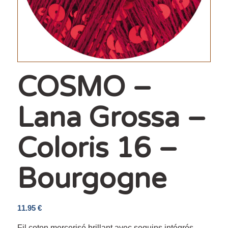
COSMO –
Lana Grossa –
Coloris 16 –
Bourgogne
11.95
€
Fil coton mercerisé brillant avec sequins intégrés,