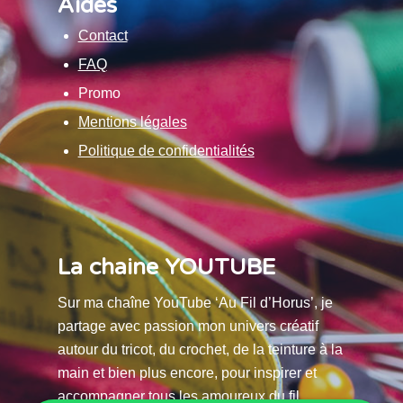
Aides
Contact
FAQ
Promo
Mentions légales
Politique de confidentialités
La chaine YOUTUBE
Sur ma chaîne YouTube ‘Au Fil d’Horus’, je
partage avec passion mon univers créatif
autour du tricot, du crochet, de la teinture à la
main et bien plus encore, pour inspirer et
accompagner tous les amoureux du fil.