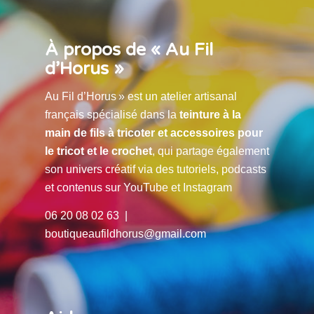
À propos de « Au Fil
d’Horus »
Au Fil d’Horus » est un atelier artisanal
français spécialisé dans la
teinture à la
main de fils à tricoter et accessoires pour
le tricot et le crochet
, qui partage également
son univers créatif via des tutoriels, podcasts
et contenus sur YouTube et Instagram
06 20 08 02 63 |
boutiqueaufildhorus@gmail.com