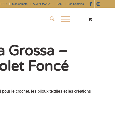
TTER
Mon compte
AGENDA 2025
FAQ
Les Samples
 Grossa –
iolet Foncé
 pour le crochet, les bijoux textiles et les créations