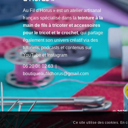
Au Fil d’Horus » est un atelier artisanal
français spécialisé dans la
teinture à la
main de fils à tricoter et accessoires
pour le tricot et le crochet
, qui partage
également son univers créatif via des
tutoriels, podcasts et contenus sur
YouTube et Instagram
06 20 08 02 63 |
boutiqueaufildhorus@gmail.com
© 2025
Ce site utilise des cookies. En c