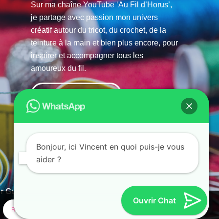
Sur ma chaîne YouTube ‘Au Fil d’Horus’,
je partage avec passion mon univers
créatif autour du tricot, du crochet, de la
teinture à la main et bien plus encore, pour
inspirer et accompagner tous les
amoureux du fil.
La chaine Youtube
Bonjour, ici Vincent en quoi puis-je vous
aider ?
r Guias
Ouvrir Chat
Refuser
Paramètres