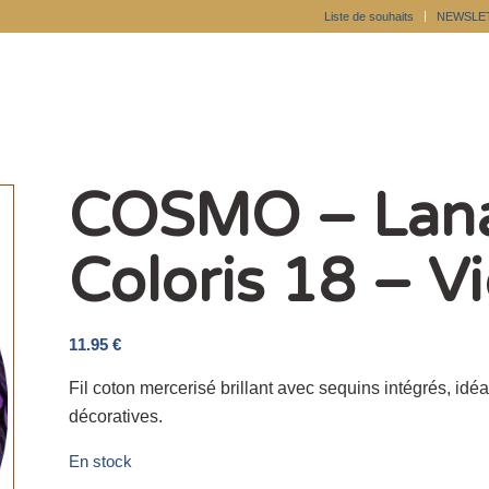
Liste de souhaits
NEWSLE
COSMO – Lana
Coloris 18 – V
11.95
€
Fil coton mercerisé brillant avec sequins intégrés, idéal
décoratives.
En stock