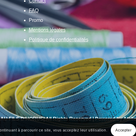
Contact
FAQ
Promo
Mentions légales
Politique de confidentialités
 AU FILS D’HORUS| All Rights Reserved | Powered by Atelie
ontinuant à parcourir ce site, vous acceptez leur utilisation.
Accepter