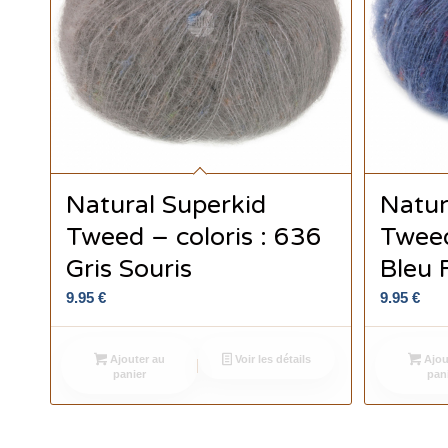
Natural Superkid
Natur
Tweed – coloris : 636
Tweed
Gris Souris
Bleu 
9.95
€
9.95
€
Ajouter au
Voir les détails
Ajou
panier
pan