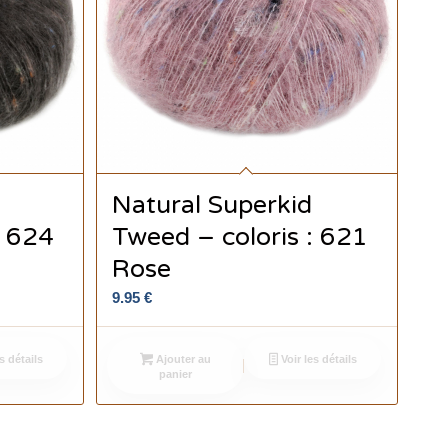
Natural Superkid
: 624
Tweed – coloris : 621
Rose
9.95
€
s détails
Ajouter au
Voir les détails
panier