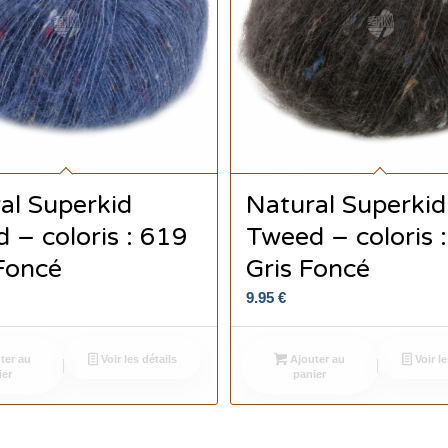
al Superkid
Natural Superkid
 – coloris : 619
Tweed – coloris 
Foncé
Gris Foncé
9.95
€
ter au
Voir les détails
Ajouter au
Voir le
ier
panier