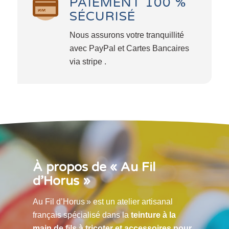
PAIEMENT 100 %
SÉCURISÉ
Nous assurons votre tranquillité
avec PayPal et Cartes Bancaires
via stripe .
À propos de « Au Fil
d’Horus »
Au Fil d’Horus » est un atelier artisanal
français spécialisé dans la
teinture à la
main de fils à tricoter et accessoires pour