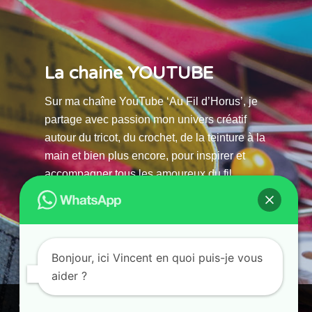
La chaine YOUTUBE
Sur ma chaîne YouTube ‘Au Fil d’Horus’, je
partage avec passion mon univers créatif
autour du tricot, du crochet, de la teinture à la
main et bien plus encore, pour inspirer et
accompagner tous les amoureux du fil.
La chaine Youtube
Bonjour, ici Vincent en quoi puis-je vous
aider ?
© 2025 AU FILS D’HORUS| All Rights Reserved |
Ce site utilise des cookies. En continuant à parcourir ce site, vous
Powered by Atelier Guias