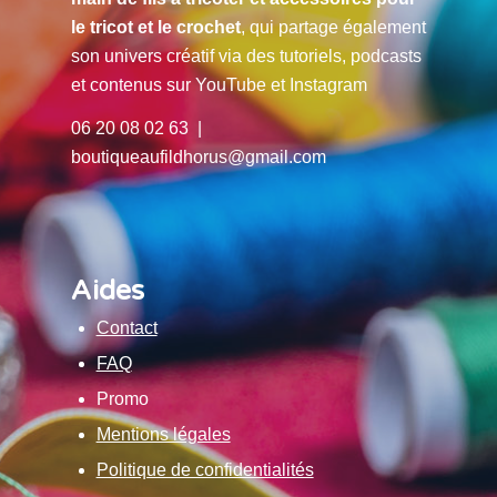
le tricot et le crochet
, qui partage également
son univers créatif via des tutoriels, podcasts
et contenus sur YouTube et Instagram
06 20 08 02 63 |
boutiqueaufildhorus@gmail.com
Aides
Contact
FAQ
Promo
Mentions légales
Politique de confidentialités