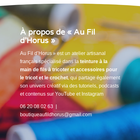
À propos de « Au Fil
d’Horus »
Au Fil d’Horus » est un atelier artisanal
français spécialisé dans la
teinture à la
main de fils à tricoter et accessoires pour
le tricot et le crochet
, qui partage également
son univers créatif via des tutoriels, podcasts
et contenus sur YouTube et Instagram
06 20 08 02 63 |
boutiqueaufildhorus@gmail.com