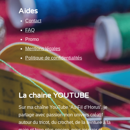
Aides
Contact
FAQ
Promo
Mentions légales
Politique de confidentialités
La chaine YOUTUBE
Sur ma chaîne YouTube ‘Au Fil d’Horus’, je
partage avec passion mon univers créatif
autour du tricot, du crochet, de la teinture à la
main et bien plus encore, pour inspirer et