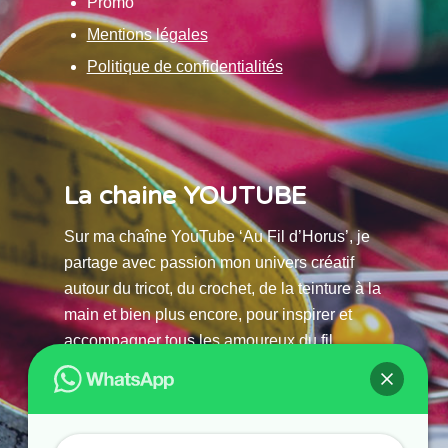
Promo
Mentions légales
Politique de confidentialités
La chaine YOUTUBE
Sur ma chaîne YouTube ‘Au Fil d’Horus’, je
partage avec passion mon univers créatif
autour du tricot, du crochet, de la teinture à la
main et bien plus encore, pour inspirer et
accompagner tous les amoureux du fil.
La chaine Youtube