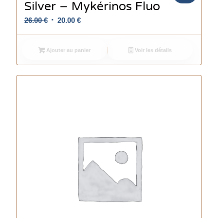
Silver – Mykérinos Fluo
Le
Le
26.00
€
20.00
€
prix
prix
initial
actuel
Ajouter au panier
Voir les détails
était :
est :
26.00 €.
20.00 €.