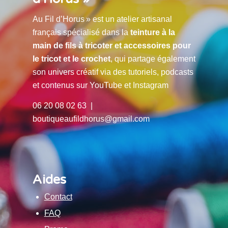
Au Fil d’Horus » est un atelier artisanal
français spécialisé dans la
teinture à la
main de fils à tricoter et accessoires pour
le tricot et le crochet
, qui partage également
son univers créatif via des tutoriels, podcasts
et contenus sur YouTube et Instagram
06 20 08 02 63 |
boutiqueaufildhorus@gmail.com
Aides
Contact
FAQ