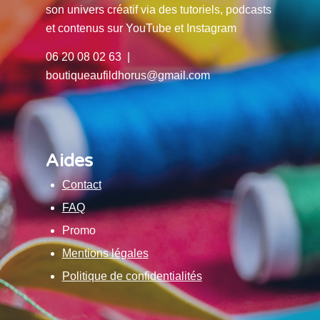
son univers créatif via des tutoriels, podcasts
et contenus sur YouTube et Instagram
06 20 08 02 63 |
boutiqueaufildhorus@gmail.com
Aides
Contact
FAQ
Promo
Mentions légales
Politique de confidentialités