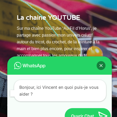
La chaine YOUTUBE
Sur ma chaîne YouTube ‘Au Fil d’Horus’, je
partage avec passion mon univers créatif
autour du tricot, du crochet, de la teinture à la
main et bien plus encore, pour inspirer et
accompagner tous les amoureux du fil.
La chaine Youtube
Bonjour, ici Vincent en quoi puis-je vous
aider ?
© 2025 AU FILS D’HORUS| All Rights Reserved |
Ce site utilise des cookies. En continuant à parcourir ce site, vous
Powered by Atelier Guias
acceptez leur utilisation.
Ouvrir Chat