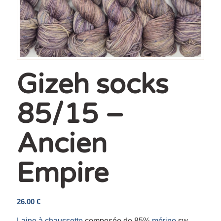
Gizeh socks
85/15 –
Ancien
Empire
26.00
€
Laine à chaussette
composée de 85%
mérino
sw