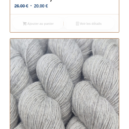
Le
Le
26.00
€
20.00
€
prix
prix
initial
actuel
Ajouter au panier
Voir les détails
était :
est :
26.00 €.
20.00 €.