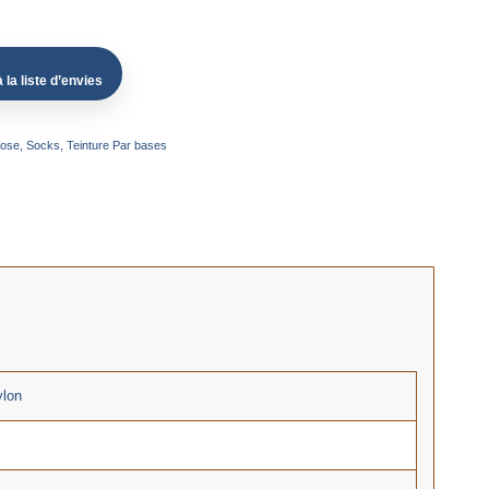
 la liste d’envies
ose
,
Socks
,
Teinture Par bases
lon