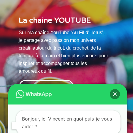
La chaine YOUTUBE
Sur ma chaîne YouTube ‘Au Fil d’Horus’,
je partage avec passion mon univers
créatif autour du tricot, du crochet, de la
teinture à la main et bien plus encore, pour
inspirer et accompagner tous les
amoureux du fil.
La chaine Youtube
Bonjour, ici Vincent en quoi puis-je vous
aider ?