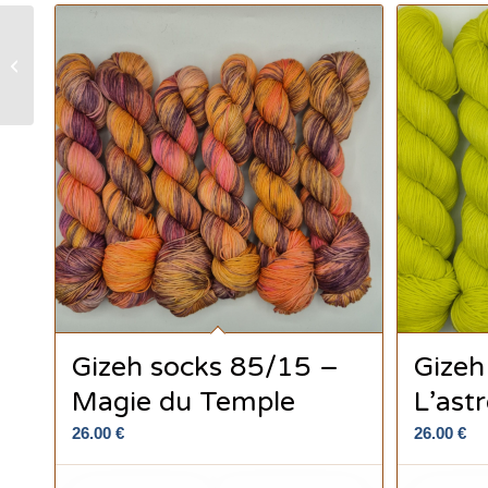
Gizeh socks 85/15 –
Néfertiti ( magenta )
Gizeh socks 85/15 –
Gizeh
Magie du Temple
L’astr
26.00
€
26.00
€