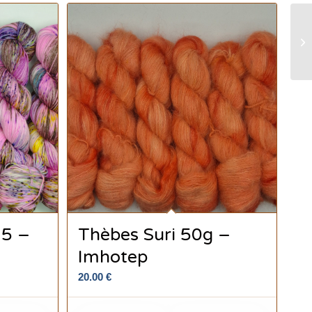
15 –
Thèbes Suri 50g –
Imhotep
20.00
€