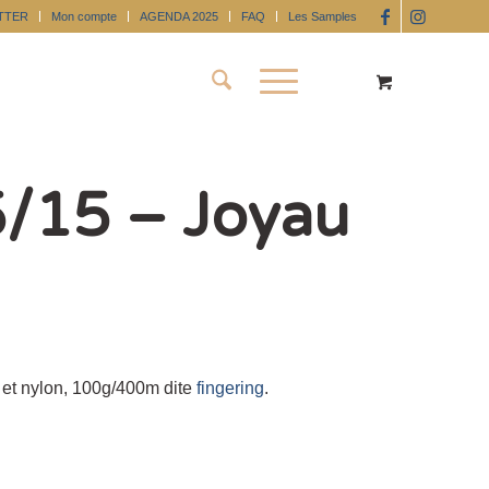
TTER
Mon compte
AGENDA 2025
FAQ
Les Samples
5/15 – Joyau
t nylon, 100g/400m dite
fingering
.