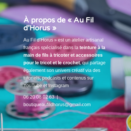
À propos de « Au Fil
d’Horus »
Au Fil d’Horus » est un atelier artisanal
français spécialisé dans la
teinture à la
main de fils à tricoter et accessoires
pour le tricot et le crochet
, qui partage
également son univers créatif via des
tutoriels, podcasts et contenus sur
YouTube et Instagram
06 20 08 02 63 |
boutiqueaufildhorus@gmail.com