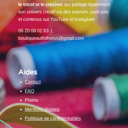
le tricot et le crochet
, qui partage également
son univers créatif via des tutoriels, podcasts
et contenus sur YouTube et Instagram
06 20 08 02 63 |
boutiqueaufildhorus@gmail.com
Aides
Contact
FAQ
Promo
Mentions légales
Politique de confidentialités