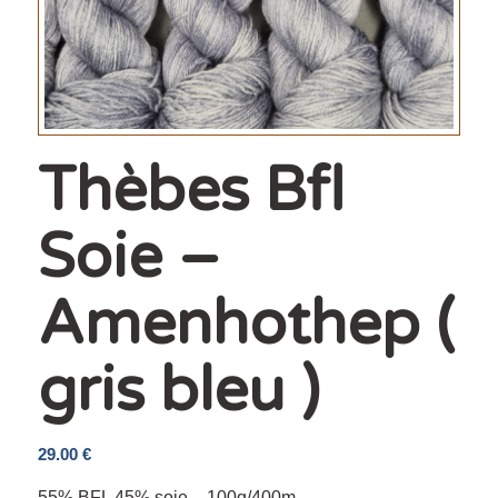
Thèbes Bfl
Soie –
Amenhothep (
gris bleu )
29.00
€
55% BFL 45% soie – 100g/400m