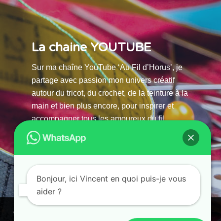
La chaine YOUTUBE
Sur ma chaîne YouTube ‘Au Fil d’Horus’, je
partage avec passion mon univers créatif
autour du tricot, du crochet, de la teinture à la
main et bien plus encore, pour inspirer et
accompagner tous les amoureux du fil.
La chaine Youtube
Bonjour, ici Vincent en quoi puis-je vous
aider ?
© 2025 AU FILS D’HORUS| All Rights Reserved |
Powered by Atelier Guias
Ce site utilise des cookies. En continuant à parcourir ce site, vous