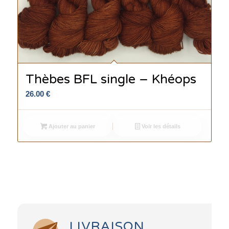
Thèbes BFL single – Khéops
26.00
€
Ajouter au panier
Voir les détails
LIVRAISON