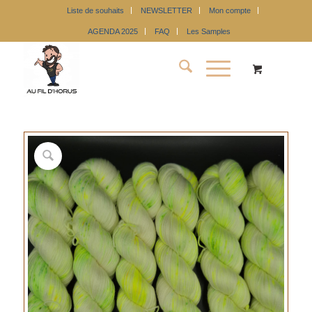
Liste de souhaits
NEWSLETTER
Mon compte
AGENDA 2025
FAQ
Les Samples