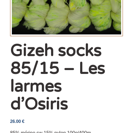
Gizeh socks
85/15 – Les
larmes
d’Osiris
26.00
€
85% mérino sw 15% nylon 100g/400m