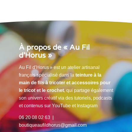
À propos de « Au Fil
d’Horus »
Au Fil d’Horus » est un atelier artisanal
français spécialisé dans la
teinture à la
main de fils à tricoter et accessoires pour
le tricot et le crochet
, qui partage également
son univers créatif via des tutoriels, podcasts
et contenus sur YouTube et Instagram
06 20 08 02 63 |
boutiqueaufildhorus@gmail.com