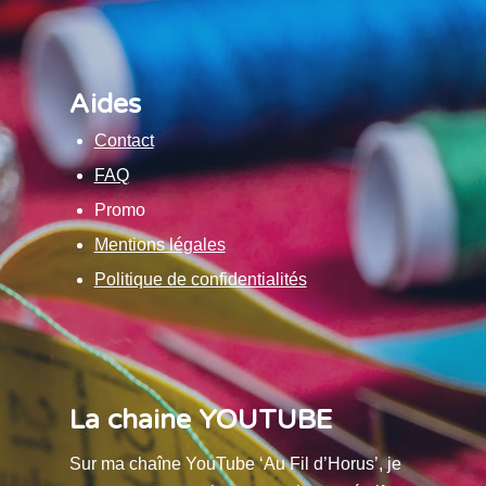
Aides
Contact
FAQ
Promo
Mentions légales
Politique de confidentialités
La chaine YOUTUBE
Sur ma chaîne YouTube ‘Au Fil d’Horus’, je