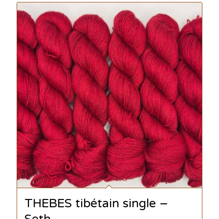
THEBES tibétain single –
Seth