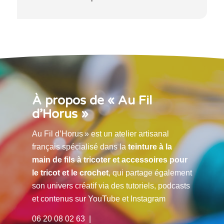
À propos de « Au Fil
d’Horus »
Au Fil d’Horus » est un atelier artisanal
français spécialisé dans la
teinture à la
main de fils à tricoter et accessoires pour
le tricot et le crochet
, qui partage également
son univers créatif via des tutoriels, podcasts
et contenus sur YouTube et Instagram
06 20 08 02 63 |