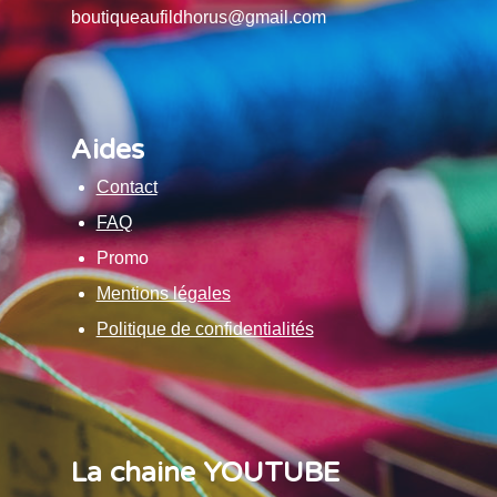
boutiqueaufildhorus@gmail.com
Aides
Contact
FAQ
Promo
Mentions légales
Politique de confidentialités
La chaine YOUTUBE