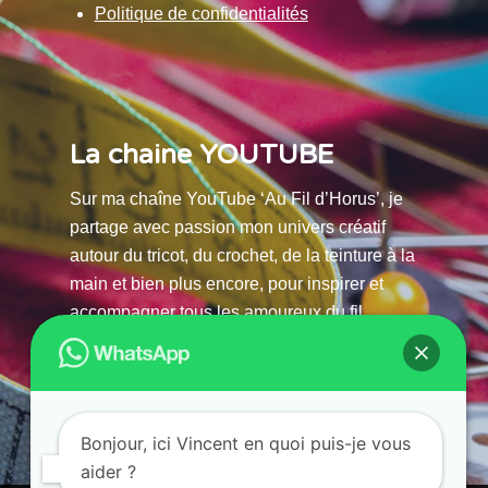
Politique de confidentialités
La chaine YOUTUBE
Sur ma chaîne YouTube ‘Au Fil d’Horus’, je
partage avec passion mon univers créatif
autour du tricot, du crochet, de la teinture à la
main et bien plus encore, pour inspirer et
accompagner tous les amoureux du fil.
La chaine Youtube
Bonjour, ici Vincent en quoi puis-je vous
aider ?