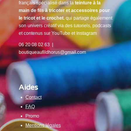
français spécialisé dans la
teinture à la
main de fils à tricoter et accessoires pour
le tricot et le crochet
, qui partage également
son univers créatif via des tutoriels, podcasts
et contenus sur YouTube et Instagram
06 20 08 02 63 |
boutiqueaufildhorus@gmail.com
Aides
Contact
FAQ
Promo
Mentions légales