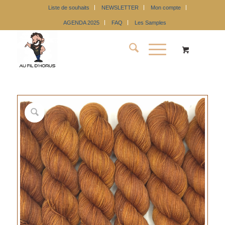
Liste de souhaits
NEWSLETTER
Mon compte
AGENDA 2025
FAQ
Les Samples