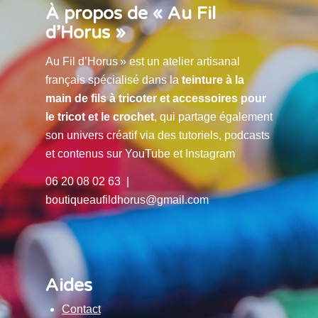
À propos de « Au Fil
d’Horus »
Au Fil d’Horus » est un atelier artisanal
français spécialisé dans la
teinture à la
main de fils à tricoter et accessoires pour
le tricot et le crochet
, qui partage également
son univers créatif via des tutoriels, podcasts
et contenus sur YouTube et Instagram
06 20 08 02 63 |
boutiqueaufildhorus@gmail.com
Aides
Contact