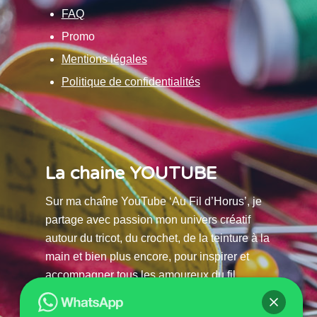
FAQ
Promo
Mentions légales
Politique de confidentialités
La chaine YOUTUBE
Sur ma chaîne YouTube ‘Au Fil d’Horus’, je
partage avec passion mon univers créatif
autour du tricot, du crochet, de la teinture à la
main et bien plus encore, pour inspirer et
accompagner tous les amoureux du fil.
La chaine Youtube