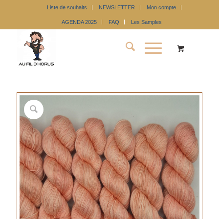
Liste de souhaits
NEWSLETTER
Mon compte
AGENDA 2025
FAQ
Les Samples