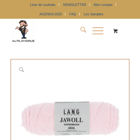
Liste de souhaits
NEWSLETTER
Mon compte
AGENDA 2025
FAQ
Les Samples