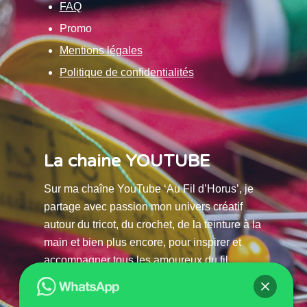
FAQ
Promo
Mentions légales
Politique de confidentialités
La chaine YOUTUBE
Sur ma chaîne YouTube ‘Au Fil d’Horus’, je
partage avec passion mon univers créatif
autour du tricot, du crochet, de la teinture à la
main et bien plus encore, pour inspirer et
accompagner tous les amoureux du fil.
La chaine Youtube