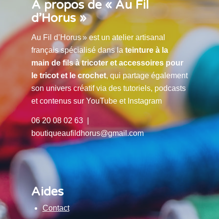
À propos de « Au Fil
d’Horus »
Au Fil d’Horus » est un atelier artisanal
français spécialisé dans la
teinture à la
main de fils à tricoter et accessoires pour
le tricot et le crochet
, qui partage également
son univers créatif via des tutoriels, podcasts
et contenus sur YouTube et Instagram
06 20 08 02 63 |
boutiqueaufildhorus@gmail.com
Aides
Contact