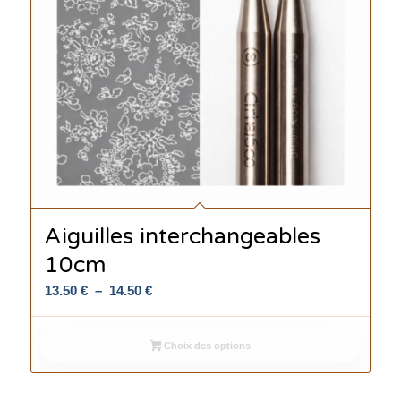
Aiguilles interchangeables
10cm
Plage
13.50
€
–
14.50
€
de
prix :
Choix des options
13.50 €
à
14.50 €