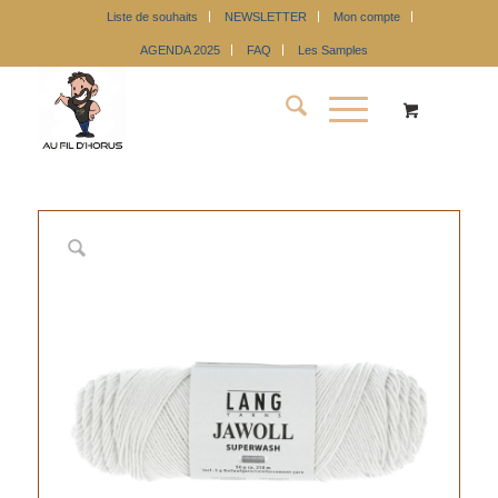
Liste de souhaits
NEWSLETTER
Mon compte
AGENDA 2025
FAQ
Les Samples