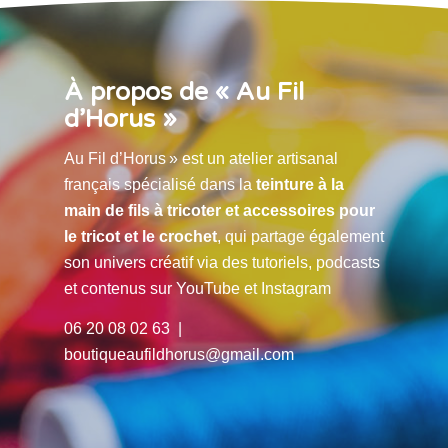
À propos de « Au Fil
d’Horus »
Au Fil d’Horus » est un atelier artisanal
français spécialisé dans la
teinture à la
main de fils à tricoter et accessoires pour
le tricot et le crochet
, qui partage également
son univers créatif via des tutoriels, podcasts
et contenus sur YouTube et Instagram
06 20 08 02 63 |
boutiqueaufildhorus@gmail.com