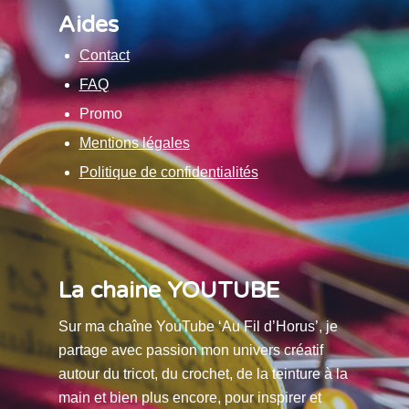
Aides
Contact
FAQ
Promo
Mentions légales
Politique de confidentialités
La chaine YOUTUBE
Sur ma chaîne YouTube ‘Au Fil d’Horus’, je
partage avec passion mon univers créatif
autour du tricot, du crochet, de la teinture à la
main et bien plus encore, pour inspirer et