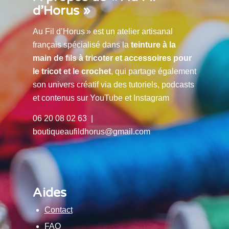
d’Horus »
Au Fil d’Horus » est un atelier artisanal
français spécialisé dans la
teinture à la
main de fils à tricoter et accessoires pour
le tricot et le crochet
, qui partage également
son univers créatif via des tutoriels, podcasts
et contenus sur YouTube et Instagram
06 20 08 02 63 |
boutiqueaufildhorus@gmail.com
Aides
Contact
FAQ