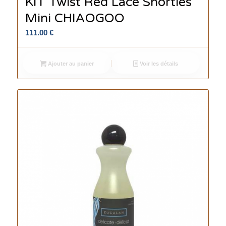
KIT Twist Red Lace Shorties
Mini CHIAOGOO
111.00
€
Ajouter au panier
Voir les détails