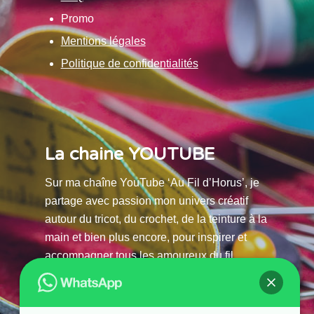
Promo
Mentions légales
Politique de confidentialités
La chaine YOUTUBE
Sur ma chaîne YouTube ‘Au Fil d’Horus’, je
partage avec passion mon univers créatif
autour du tricot, du crochet, de la teinture à la
main et bien plus encore, pour inspirer et
accompagner tous les amoureux du fil.
La chaine Youtube