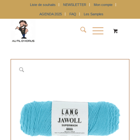
Liste de souhaits
NEWSLETTER
Mon compte
AGENDA 2025
FAQ
Les Samples