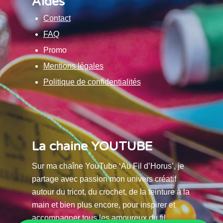
Aides
Contact
FAQ
Promo
Mentions légales
Politique de confidentialités
La chaine YOUTUBE
Sur ma chaîne YouTube ‘Au Fil d’Horus’, je
partage avec passion mon univers créatif
autour du tricot, du crochet, de la teinture à la
main et bien plus encore, pour inspirer et
accompagner tous les amoureux du fil.