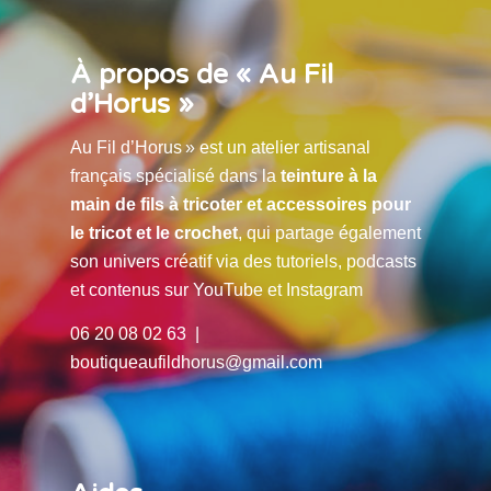
À propos de « Au Fil
d’Horus »
Au Fil d’Horus » est un atelier artisanal
français spécialisé dans la
teinture à la
main de fils à tricoter et accessoires pour
le tricot et le crochet
, qui partage également
son univers créatif via des tutoriels, podcasts
et contenus sur YouTube et Instagram
06 20 08 02 63 |
boutiqueaufildhorus@gmail.com