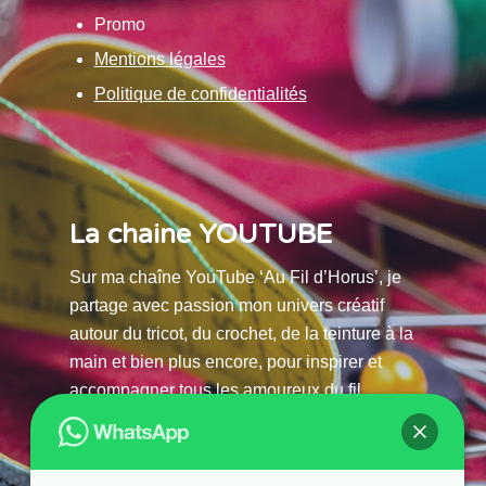
Promo
Mentions légales
Politique de confidentialités
La chaine YOUTUBE
Sur ma chaîne YouTube ‘Au Fil d’Horus’, je
partage avec passion mon univers créatif
autour du tricot, du crochet, de la teinture à la
main et bien plus encore, pour inspirer et
accompagner tous les amoureux du fil.
La chaine Youtube