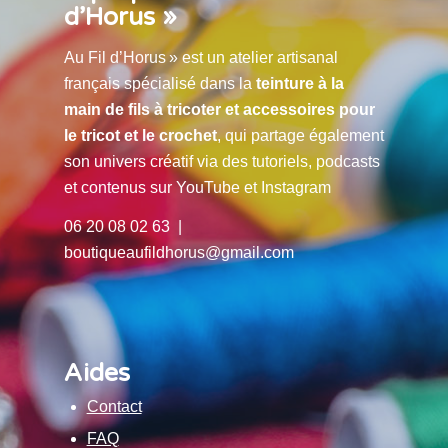
d’Horus »
Au Fil d’Horus » est un atelier artisanal
français spécialisé dans la
teinture à la
main de fils à tricoter et accessoires pour
le tricot et le crochet
, qui partage également
son univers créatif via des tutoriels, podcasts
et contenus sur YouTube et Instagram
06 20 08 02 63 |
boutiqueaufildhorus@gmail.com
Aides
Contact
FAQ