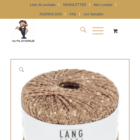
Liste de souhaits
NEWSLETTER
Mon compte
AGENDA 2025
FAQ
Les Samples