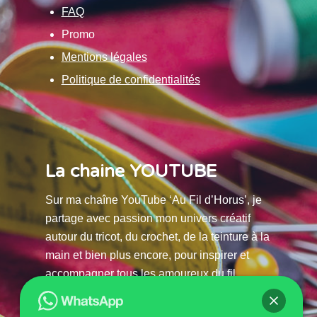
FAQ
Promo
Mentions légales
Politique de confidentialités
La chaine YOUTUBE
Sur ma chaîne YouTube ‘Au Fil d’Horus’, je
partage avec passion mon univers créatif
autour du tricot, du crochet, de la teinture à la
main et bien plus encore, pour inspirer et
accompagner tous les amoureux du fil.
La chaine Youtube