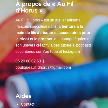
À propos de « Au Fil
d’Horus »
Au Fil d’Horus » est un atelier artisanal
français spécialisé dans la
teinture à la
main de fils à tricoter et accessoires pour
le tricot et le crochet
, qui partage également
son univers créatif via des tutoriels, podcasts
et contenus sur YouTube et Instagram
06 20 08 02 63 |
boutiqueaufildhorus@gmail.com
Aides
Contact