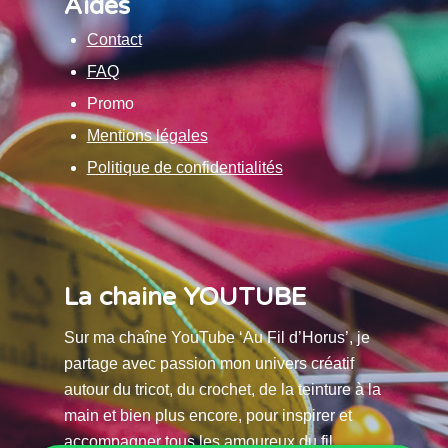
Aides
Contact
FAQ
Promo
Mentions légales
Politique de confidentialités
La chaine YOUTUBE
Sur ma chaîne YouTube ‘Au Fil d’Horus’, je
partage avec passion mon univers créatif
autour du tricot, du crochet, de la teinture à la
main et bien plus encore, pour inspirer et
accompagner tous les amoureux du fil.