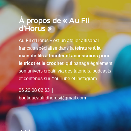
À propos de « Au Fil
d’Horus »
Au Fil d’Horus » est un atelier artisanal
français spécialisé dans la
teinture à la
main de fils à tricoter et accessoires pour
le tricot et le crochet
, qui partage également
son univers créatif via des tutoriels, podcasts
et contenus sur YouTube et Instagram
06 20 08 02 63 |
boutiqueaufildhorus@gmail.com