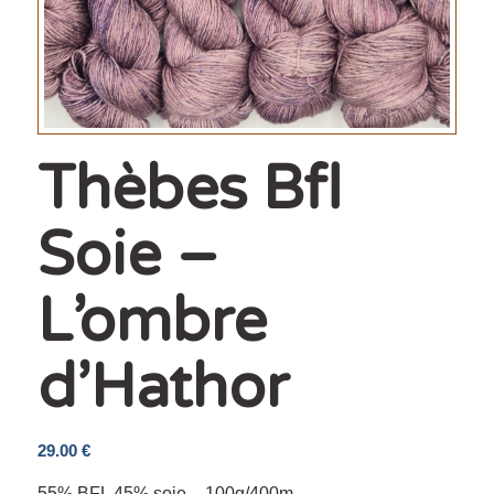
Thèbes Bfl
Soie –
L’ombre
d’Hathor
29.00
€
55% BFL 45% soie – 100g/400m