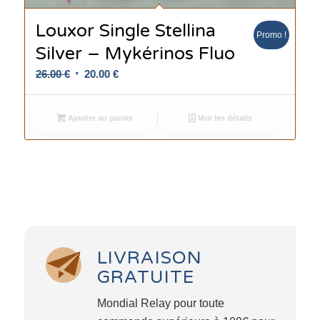
Louxor Single Stellina
Promo !
Silver – Mykérinos Fluo
Le
Le
26.00
€
20.00
€
prix
prix
initial
actuel
Ajouter au panier
Voir les détails
était :
est :
26.00 €.
20.00 €.
LIVRAISON
GRATUITE
Mondial Relay pour toute