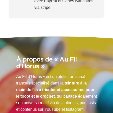
avec PayPal et Cartes Bancaires
via stripe .
À propos de « Au Fil
d’Horus »
Au Fil d’Horus » est un atelier artisanal
français spécialisé dans la
teinture à la
main de fils à tricoter et accessoires pour
le tricot et le crochet
, qui partage également
son univers créatif via des tutoriels, podcasts
et contenus sur YouTube et Instagram