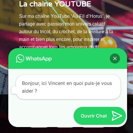
La chaine YOUTUBE
Sur ma chaîne YouTube ‘Au Fil d’Horus’, je
partage avec passion mon univers créatif
autour du tricot, du crochet, de la teinture à la
main et bien plus encore, pour inspirer et
accompagner tous les amoureux du fil.
La chaine Youtube
Bonjour, ici Vincent en quoi puis-je vous
aider ?
© 2025 AU FILS D’HORUS| All Rights Reserved |
Powered by Atelier Guias
Ce site utilise des cookies. En continuant à parcourir ce site, vous
acceptez leur utilisation.
Ouvrir Chat
Accepter
Refuser
Paramètres