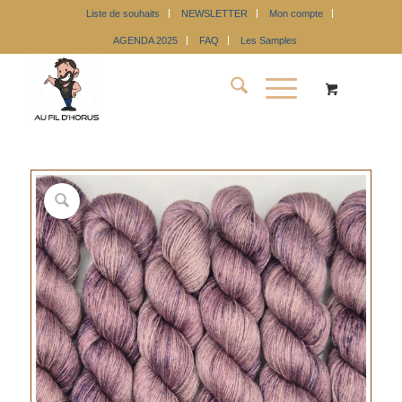
Liste de souhaits
NEWSLETTER
Mon compte
AGENDA 2025
FAQ
Les Samples