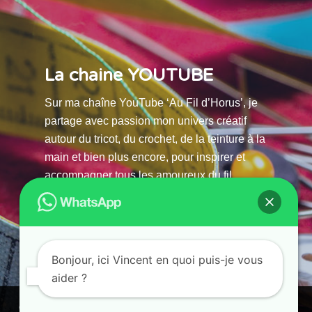
La chaine YOUTUBE
Sur ma chaîne YouTube ‘Au Fil d’Horus’, je
partage avec passion mon univers créatif
autour du tricot, du crochet, de la teinture à la
main et bien plus encore, pour inspirer et
accompagner tous les amoureux du fil.
La chaine Youtube
Bonjour, ici Vincent en quoi puis-je vous
aider ?
© 2025 AU FILS D’HORUS| All Rights Reserved |
Ce site utilise des cookies. En continuant à parcourir ce site, vous
Powered by Atelier Guias