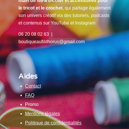
main de fils à tricoter et accessoires pour
le tricot et le crochet
, qui partage également
son univers créatif via des tutoriels, podcasts
et contenus sur YouTube et Instagram
06 20 08 02 63 |
boutiqueaufildhorus@gmail.com
Aides
Contact
FAQ
Promo
Mentions légales
Politique de confidentialités