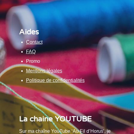
Aides
Contact
FAQ
Promo
Mentions légales
Politique de confidentialités
La chaine YOUTUBE
Sur ma chaîne YouTube ‘Au Fil d’Horus’, je