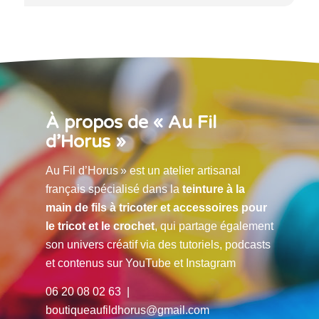
À propos de « Au Fil
d’Horus »
Au Fil d’Horus » est un atelier artisanal
français spécialisé dans la
teinture à la
main de fils à tricoter et accessoires pour
le tricot et le crochet
, qui partage également
son univers créatif via des tutoriels, podcasts
et contenus sur YouTube et Instagram
06 20 08 02 63 |
boutiqueaufildhorus@gmail.com