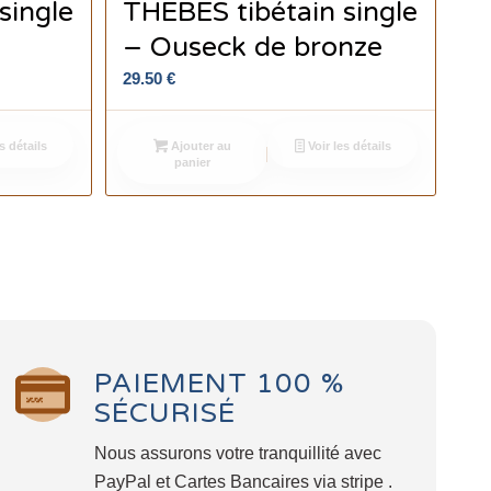
single
THEBES tibétain single
– Ouseck de bronze
29.50
€
s détails
Ajouter au
Voir les détails
panier
PAIEMENT 100 %
SÉCURISÉ
Nous assurons votre tranquillité avec
PayPal et Cartes Bancaires via stripe .