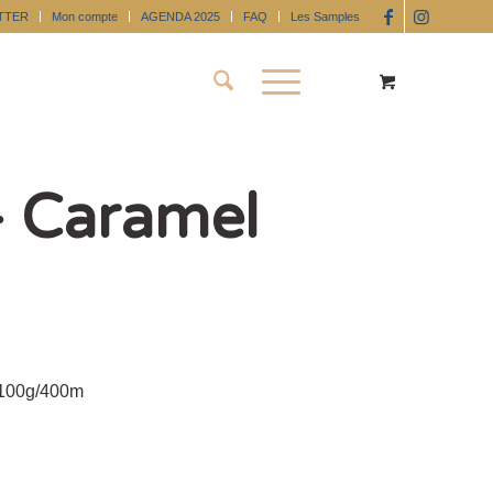
TTER
Mon compte
AGENDA 2025
FAQ
Les Samples
 Caramel
 100g/400m