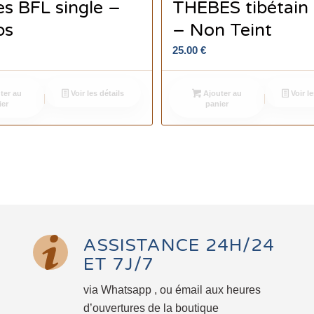
s BFL single –
THEBES tibétain 
ps
– Non Teint
25.00
€
ter au
Voir les détails
Ajouter au
Voir le
ier
panier
ASSISTANCE 24H/24
ET 7J/7
via Whatsapp , ou émail aux heures
d’ouvertures de la boutique