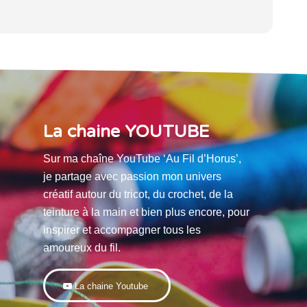
La chaine YOUTUBE
Sur ma chaîne YouTube ‘Au Fil d’Horus’,
je partage avec passion mon univers
créatif autour du tricot, du crochet, de la
teinture à la main et bien plus encore, pour
inspirer et accompagner tous les
amoureux du fil.
La chaine Youtube