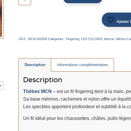
Ajouter à
UGS :
MCN-602009
Catégories :
Fingering
,
LES COLORIS
,
Marron
,
Mérino Ca
Description
Informations complémentaires
Description
Thèbes MCN –
est un fil fingering teint à la main, p
Sa base mérinos, cachemire et nylon offre un équilibr
Les speckles apportent profondeur et subtilité à la co
Un fil idéal pour les chaussettes, châles, pulls léger