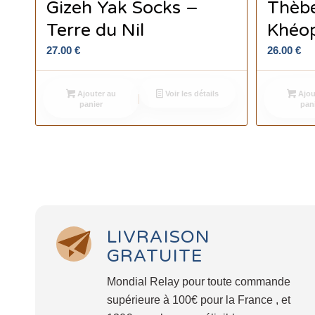
Gizeh Yak Socks –
Thèbe
Terre du Nil
Khéo
27.00
€
26.00
€
Ajouter au
Voir les détails
Ajou
panier
pan
LIVRAISON
GRATUITE
Mondial Relay pour toute commande
supérieure à 100€ pour la France , et