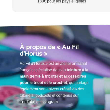
130€ pour les pays éligibles
À propos de « Au Fil
d’Horus »
Au Fil d’Horus » est un atelier artisanal
français spécialisé dans la
teinture à la
main de fils à tricoter et accessoires
pour le tricot et le crochet
, qui partage
également son univers créatif via des
tutoriels, podcasts et contenus sur
YouTube et Instagram