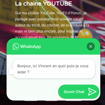
La chaine YOUTUBE
Sur ma chaîne YouTube ‘Au Fil d’Horus’, je
partage avec passion mon univers créatif
autour du tricot, du crochet, de la teinture à la
main et bien plus encore, pour inspirer et
accompagner tous les amoureux du fil.
La chaine Youtube
Bonjour, ici Vincent en quoi puis-je vous
aider ?
© 2025 AU FILS D’HORUS| All Rights Reserved |
Ce site utilise des cookies. En continuant à parcourir ce site, vous
Powered by Atelier Guias
acceptez leur utilisation.
Ouvrir Chat
Accepter
Refuser
Paramètres