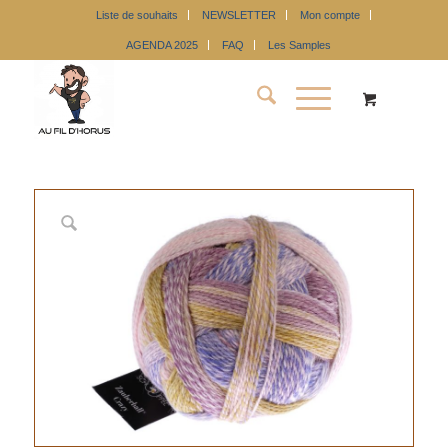
Liste de souhaits
NEWSLETTER
Mon compte
AGENDA 2025
FAQ
Les Samples