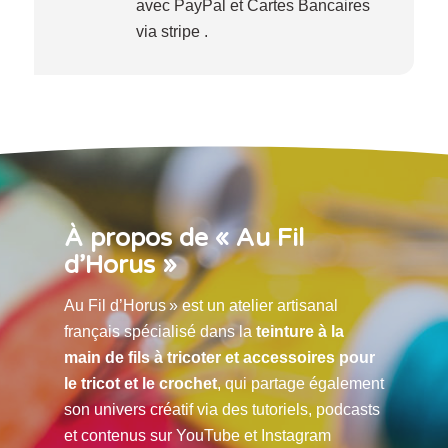
avec PayPal et Cartes Bancaires
via stripe .
À propos de « Au Fil
d’Horus »
Au Fil d’Horus » est un atelier artisanal
français spécialisé dans la
teinture à la
main de fils à tricoter et accessoires pour
le tricot et le crochet
, qui partage également
son univers créatif via des tutoriels, podcasts
et contenus sur YouTube et Instagram