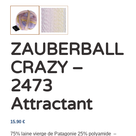
ZAUBERBALL
CRAZY –
2473
Attractant
15.90
€
75% laine vierge de Patagonie 25% polyamide –