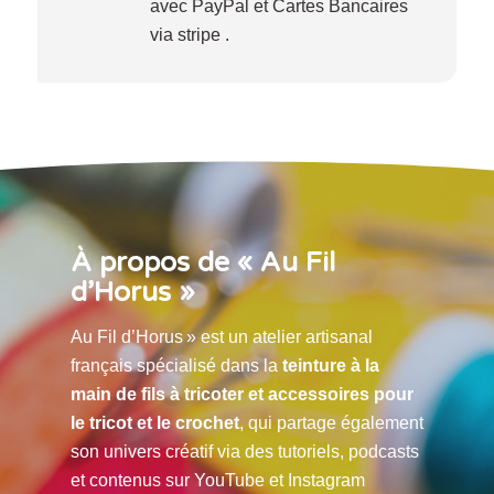
avec PayPal et Cartes Bancaires
via stripe .
À propos de « Au Fil
d’Horus »
Au Fil d’Horus » est un atelier artisanal
français spécialisé dans la
teinture à la
main de fils à tricoter et accessoires pour
le tricot et le crochet
, qui partage également
son univers créatif via des tutoriels, podcasts
et contenus sur YouTube et Instagram