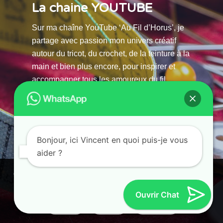
La chaine YOUTUBE
Sur ma chaîne YouTube ‘Au Fil d’Horus’, je
partage avec passion mon univers créatif
autour du tricot, du crochet, de la teinture à la
main et bien plus encore, pour inspirer et
accompagner tous les amoureux du fil.
La chaine Youtube
Bonjour, ici Vincent en quoi puis-je vous
aider ?
© 2025 AU FILS D’HORUS| All Rights Reserved |
Ce site utilise des cookies. En continuant à parcourir ce site, vous
Powered by Atelier Guias
acceptez leur utilisation.
Ouvrir Chat
Accepter
Refuser
Paramètres