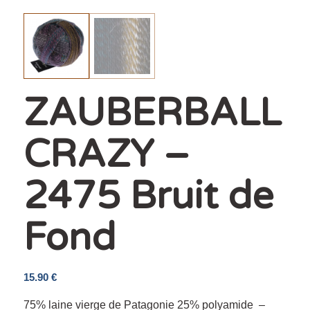
ZAUBERBALL
CRAZY –
2475 Bruit de
Fond
15.90
€
75% laine vierge de Patagonie 25% polyamide –