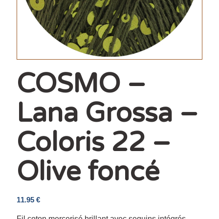
COSMO –
Lana Grossa –
Coloris 22 –
Olive foncé
11.95
€
Fil coton mercerisé brillant avec sequins intégrés,