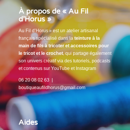
À propos de « Au Fil
d’Horus »
Au Fil d’Horus » est un atelier artisanal
français spécialisé dans la
teinture à la
main de fils à tricoter et accessoires pour
le tricot et le crochet
, qui partage également
son univers créatif via des tutoriels, podcasts
et contenus sur YouTube et Instagram
06 20 08 02 63 |
boutiqueaufildhorus@gmail.com
Aides