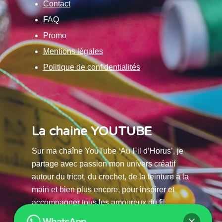
Contact
FAQ
Promo
Mentions légales
Politique de confidentialités
La chaine YOUTUBE
Sur ma chaîne YouTube ‘Au Fil d’Horus’, je
partage avec passion mon univers créatif
autour du tricot, du crochet, de la teinture à la
main et bien plus encore, pour inspirer et
accompagner tous les amoureux du fil.