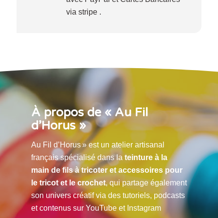
via stripe .
À propos de « Au Fil
d’Horus »
Au Fil d’Horus » est un atelier artisanal
français spécialisé dans la
teinture à la
main de fils à tricoter et accessoires pour
le tricot et le crochet
, qui partage également
son univers créatif via des tutoriels, podcasts
et contenus sur YouTube et Instagram