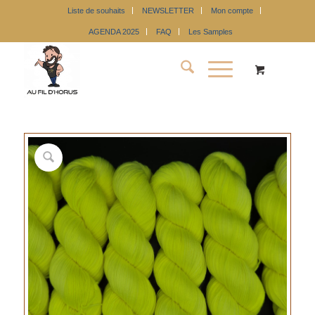
Liste de souhaits
NEWSLETTER
Mon compte
AGENDA 2025
FAQ
Les Samples