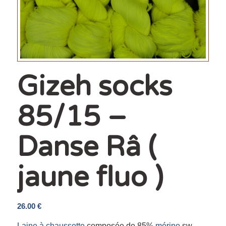
Gizeh socks
85/15 –
Danse Râ (
jaune fluo )
26.00
€
Laine à chaussette
composée de 85%
mérino
sw