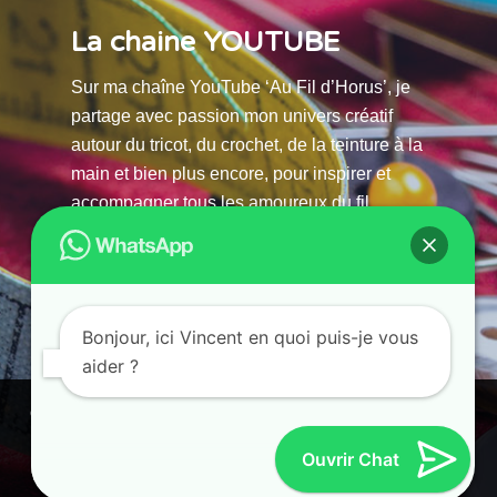
La chaine YOUTUBE
Sur ma chaîne YouTube ‘Au Fil d’Horus’, je
partage avec passion mon univers créatif
autour du tricot, du crochet, de la teinture à la
main et bien plus encore, pour inspirer et
accompagner tous les amoureux du fil.
La chaine Youtube
Bonjour, ici Vincent en quoi puis-je vous
aider ?
© 2025 AU FILS D’HORUS| All Rights Reserved |
Ce site utilise des cookies. En continuant à parcourir ce site, vous
Powered by Atelier Guias
acceptez leur utilisation.
Ouvrir Chat
Accepter
Refuser
Paramètres