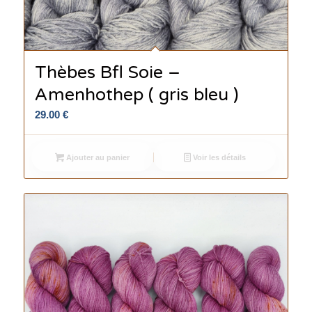
Thèbes Bfl Soie –
Amenhothep ( gris bleu )
29.00
€
Ajouter au panier
Voir les détails