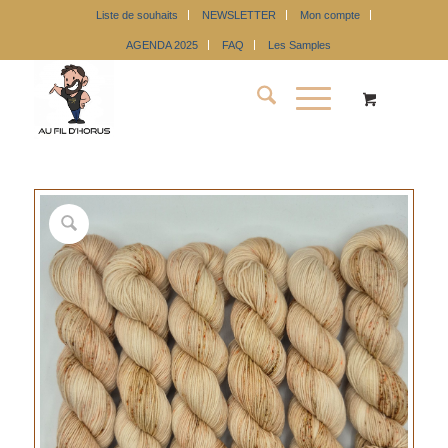
Liste de souhaits
NEWSLETTER
Mon compte
AGENDA 2025
FAQ
Les Samples