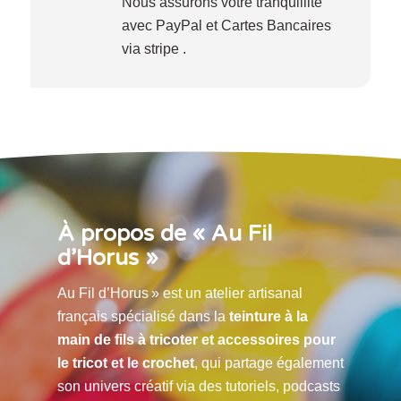
Nous assurons votre tranquillité
avec PayPal et Cartes Bancaires
via stripe .
À propos de « Au Fil
d’Horus »
Au Fil d’Horus » est un atelier artisanal
français spécialisé dans la
teinture à la
main de fils à tricoter et accessoires pour
le tricot et le crochet
, qui partage également
son univers créatif via des tutoriels, podcasts