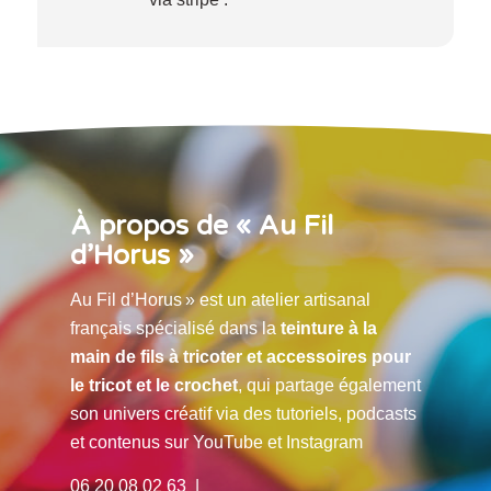
À propos de « Au Fil
d’Horus »
Au Fil d’Horus » est un atelier artisanal
français spécialisé dans la
teinture à la
main de fils à tricoter et accessoires pour
le tricot et le crochet
, qui partage également
son univers créatif via des tutoriels, podcasts
et contenus sur YouTube et Instagram
06 20 08 02 63 |