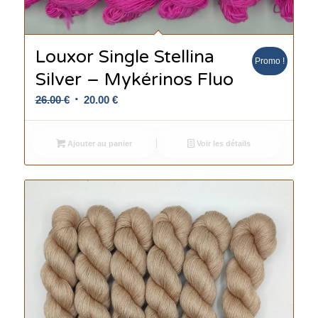
Louxor Single Stellina
Promo !
Silver – Mykérinos Fluo
Le
Le
26.00
€
20.00
€
prix
prix
initial
actuel
Ajouter au panier
Voir les détails
était :
est :
26.00 €.
20.00 €.