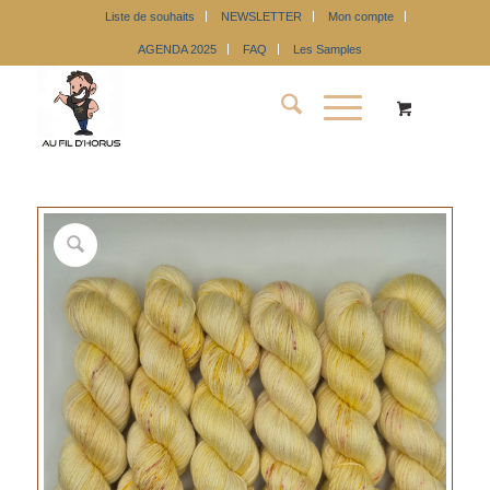
Liste de souhaits
NEWSLETTER
Mon compte
AGENDA 2025
FAQ
Les Samples