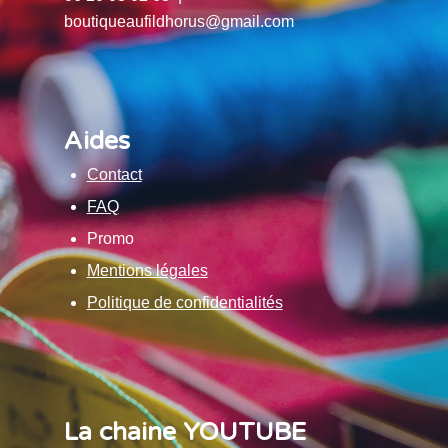
boutiqueaufildhorus@gmail.com
Aides
Contact
FAQ
Promo
Mentions légales
Politique de confidentialités
La chaine YOUTUBE