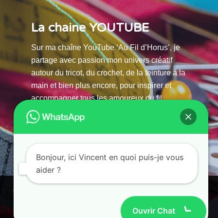
La chaine YOUTUBE
Sur ma chaîne YouTube ‘Au Fil d’Horus’, je
partage avec passion mon univers créatif
autour du tricot, du crochet, de la teinture à la
main et bien plus encore, pour inspirer et
accompagner tous les amoureux du fil.
La chaine Youtube
Bonjour, ici Vincent en quoi puis-je vous
aider ?
© 2025 AU FILS D’HORUS| All Rights Reserved |
Ce site utilise des cookies. En continuant à parcourir ce site, vous
Powered by Atelier Guias
acceptez leur utilisation.
Ouvrir Chat