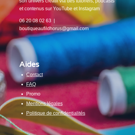
son univers créatif via des tutoriels, podcasts
et contenus sur YouTube et Instagram
06 20 08 02 63 |
boutiqueaufildhorus@gmail.com
Aides
Contact
FAQ
Promo
Mentions légales
Politique de confidentialités