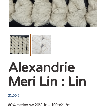
Alexandrie
Meri Lin : Lin
21.00
€
80% mérino sw 20% lin – 100g/212m