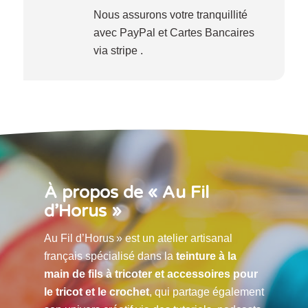
Nous assurons votre tranquillité
avec PayPal et Cartes Bancaires
via stripe .
À propos de « Au Fil
d’Horus »
Au Fil d’Horus » est un atelier artisanal
français spécialisé dans la
teinture à la
main de fils à tricoter et accessoires pour
le tricot et le crochet
, qui partage également