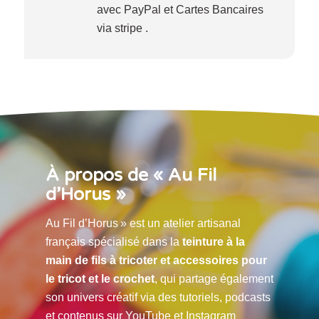
avec PayPal et Cartes Bancaires
via stripe .
À propos de « Au Fil
d’Horus »
Au Fil d’Horus » est un atelier artisanal
français spécialisé dans la
teinture à la
main de fils à tricoter et accessoires pour
le tricot et le crochet
, qui partage également
son univers créatif via des tutoriels, podcasts
et contenus sur YouTube et Instagram