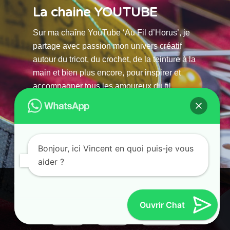
La chaine YOUTUBE
Sur ma chaîne YouTube ‘Au Fil d’Horus’, je
partage avec passion mon univers créatif
autour du tricot, du crochet, de la teinture à la
main et bien plus encore, pour inspirer et
accompagner tous les amoureux du fil.
La chaine Youtube
Bonjour, ici Vincent en quoi puis-je vous
aider ?
© 2025 AU FILS D’HORUS| All Rights Reserved |
Ce site utilise des cookies. En continuant à parcourir ce site, vous
Powered by Atelier Guias
acceptez leur utilisation.
Ouvrir Chat
Accepter
Refuser
Paramètres