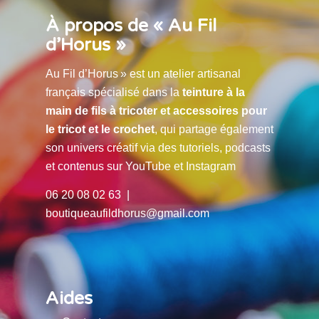
À propos de « Au Fil
d’Horus »
Au Fil d’Horus » est un atelier artisanal
français spécialisé dans la
teinture à la
main de fils à tricoter et accessoires pour
le tricot et le crochet
, qui partage également
son univers créatif via des tutoriels, podcasts
et contenus sur YouTube et Instagram
06 20 08 02 63 |
boutiqueaufildhorus@gmail.com
Aides