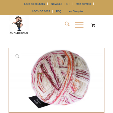
Liste de souhaits
NEWSLETTER
Mon compte
AGENDA 2025
FAQ
Les Samples