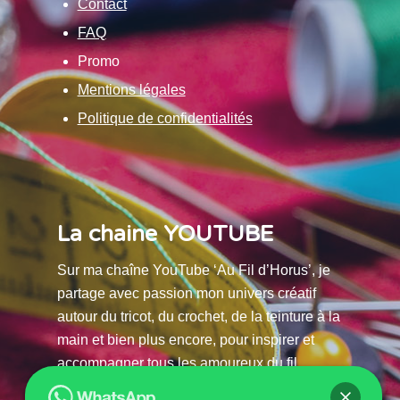
Contact
FAQ
Promo
Mentions légales
Politique de confidentialités
La chaine YOUTUBE
Sur ma chaîne YouTube ‘Au Fil d’Horus’, je
partage avec passion mon univers créatif
autour du tricot, du crochet, de la teinture à la
main et bien plus encore, pour inspirer et
accompagner tous les amoureux du fil.