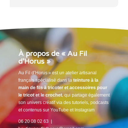
À propos de « Au Fil
d’Horus »
Au Fil d’Horus » est un atelier artisanal
français spécialisé dans la
teinture à la
main de fils à tricoter et accessoires pour
le tricot et le crochet
, qui partage également
son univers créatif via des tutoriels, podcasts
et contenus sur YouTube et Instagram
06 20 08 02 63 |