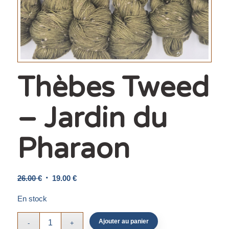
Thèbes Tweed
– Jardin du
Pharaon
Le
Le
26.00
€
19.00
€
prix
prix
En stock
initial
actuel
était :
est :
Ajouter au panier
26.00 €.
19.00 €.