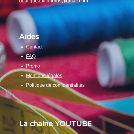
boutiqueaufildhorus@gmail.com
Aides
Contact
FAQ
Promo
Mentions légales
Politique de confidentialités
La chaine YOUTUBE