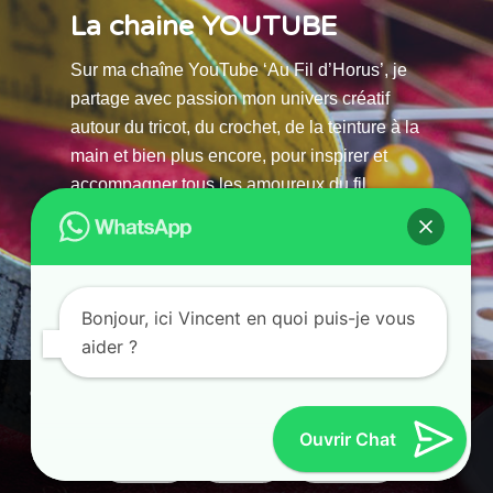
La chaine YOUTUBE
Sur ma chaîne YouTube ‘Au Fil d’Horus’, je
partage avec passion mon univers créatif
autour du tricot, du crochet, de la teinture à la
main et bien plus encore, pour inspirer et
accompagner tous les amoureux du fil.
La chaine Youtube
Bonjour, ici Vincent en quoi puis-je vous
aider ?
© 2025 AU FILS D’HORUS| All Rights Reserved |
Ce site utilise des cookies. En continuant à parcourir ce site, vous
Powered by Atelier Guias
acceptez leur utilisation.
Ouvrir Chat
Accepter
Refuser
Paramètres