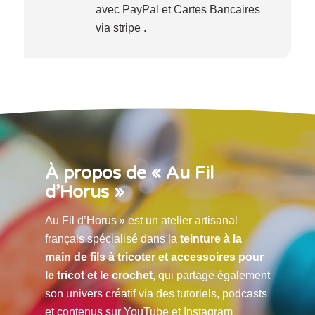
avec PayPal et Cartes Bancaires
via stripe .
À propos de « Au Fil
d’Horus »
Au Fil d’Horus » est un atelier artisanal
français spécialisé dans la
teinture à la
main de fils à tricoter et accessoires pour
le tricot et le crochet
, qui partage également
son univers créatif via des tutoriels, podcasts
et contenus sur YouTube et Instagram