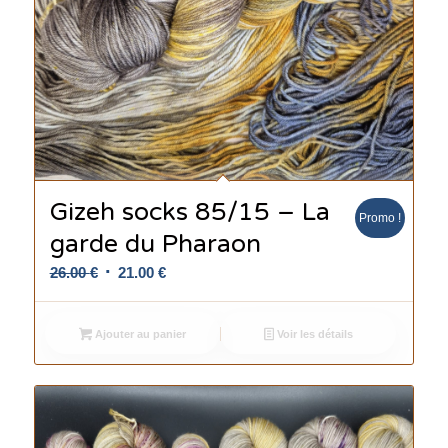
Gizeh socks 85/15 – La
Promo !
garde du Pharaon
Le
Le
26.00
€
21.00
€
prix
prix
initial
actuel
Ajouter au panier
Voir les détails
était :
est :
26.00 €.
21.00 €.