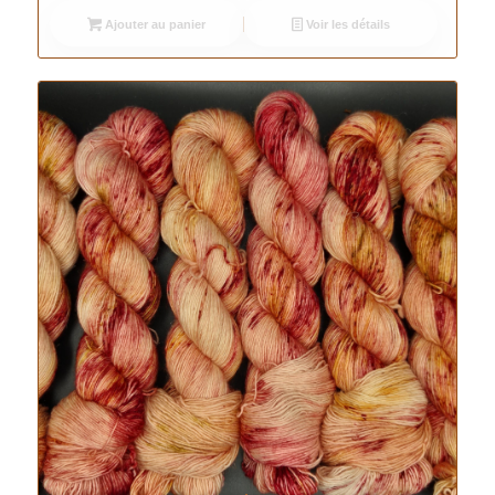
initial
actuel
Ajouter au panier
Voir les détails
était :
est :
26.00 €.
21.00 €.