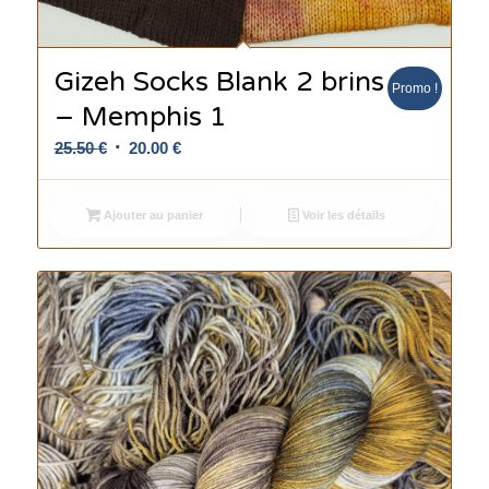
Gizeh Socks Blank 2 brins
Promo !
– Memphis 1
Le
Le
25.50
€
20.00
€
prix
prix
initial
actuel
Ajouter au panier
Voir les détails
était :
est :
25.50 €.
20.00 €.