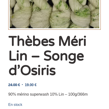
Thèbes Méri
Lin – Songe
d’Osiris
Le
Le
24.00
€
19.00
€
prix
prix
90% mérino superwash 10% Lin – 100g/366m
initial
actuel
était :
est :
En stock
24.00 €.
19.00 €.