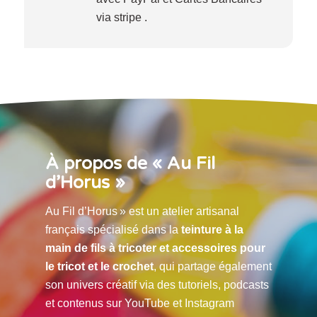
via stripe .
À propos de « Au Fil
d’Horus »
Au Fil d’Horus » est un atelier artisanal
français spécialisé dans la
teinture à la
main de fils à tricoter et accessoires pour
le tricot et le crochet
, qui partage également
son univers créatif via des tutoriels, podcasts
et contenus sur YouTube et Instagram