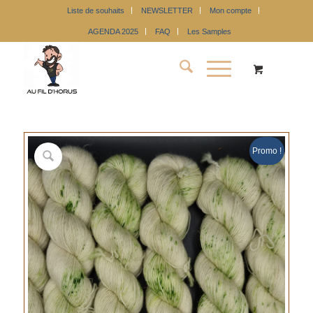
Liste de souhaits
NEWSLETTER
Mon compte
AGENDA 2025
FAQ
Les Samples
Promo !