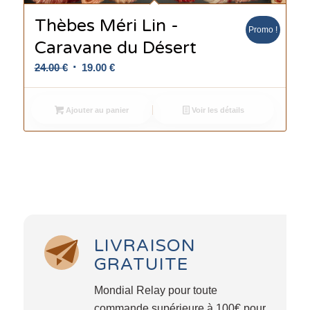
Thèbes Méri Lin -
Promo !
Caravane du Désert
Le
Le
24.00
€
19.00
€
prix
prix
initial
actuel
Ajouter au panier
Voir les détails
était :
est :
24.00 €.
19.00 €.
LIVRAISON
GRATUITE
Mondial Relay pour toute
commande supérieure à 100€ pour