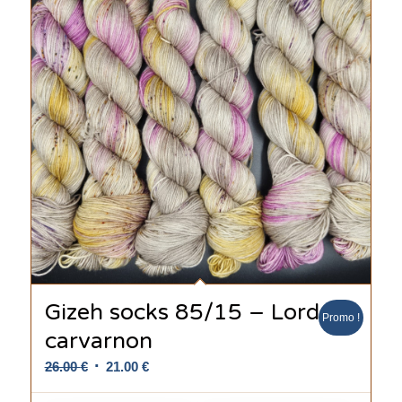
Gizeh socks 85/15 – Lord
Promo !
carvarnon
Le
Le
26.00
€
21.00
€
prix
prix