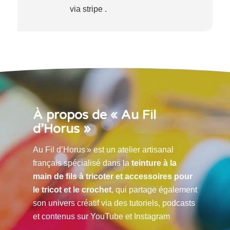
via stripe .
À propos de « Au Fil
d’Horus »
Au Fil d’Horus » est un atelier artisanal
français spécialisé dans la
teinture à la
main de fils à tricoter et accessoires pour
le tricot et le crochet
, qui partage également
son univers créatif via des tutoriels, podcasts
et contenus sur YouTube et Instagram