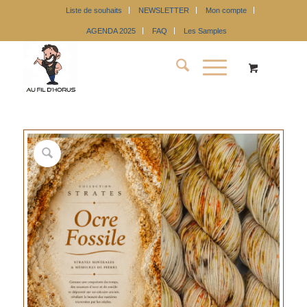
Liste de souhaits
NEWSLETTER
Mon compte
AGENDA 2025
FAQ
Les Samples