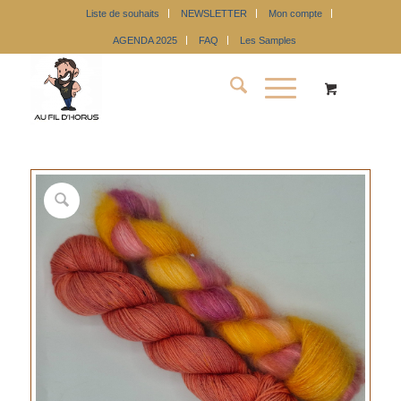
Liste de souhaits
NEWSLETTER
Mon compte
AGENDA 2025
FAQ
Les Samples