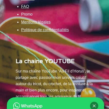
FAQ
Promo
Mentions légales
Politique de confidentialités
La chaine YOUTUBE
Sur ma chaîne YouTube ‘Au Fil d’Horus’, je
partage avec passion mon univers créatif
autour du tricot, du crochet, de la teinture à la
main et bien plus encore, pour inspirer et
accompagner tous les amoureux du fil.