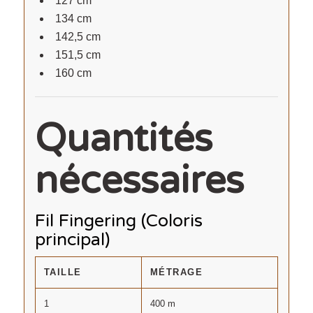
127 cm
134 cm
142,5 cm
151,5 cm
160 cm
Quantités
nécessaires
Fil Fingering (Coloris
principal)
TAILLE
MÉTRAGE
1
400 m