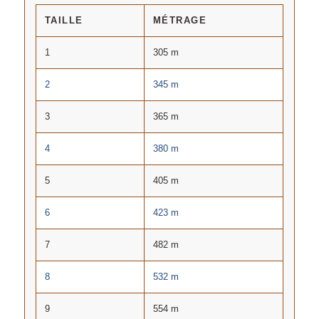
TAILLE
MÉTRAGE
1
305 m
2
345 m
3
365 m
4
380 m
5
405 m
6
423 m
7
482 m
8
532 m
9
554 m