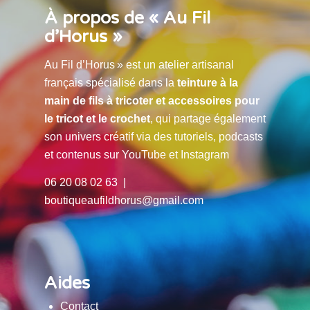
À propos de « Au Fil
d’Horus »
Au Fil d’Horus » est un atelier artisanal
français spécialisé dans la
teinture à la
main de fils à tricoter et accessoires pour
le tricot et le crochet
, qui partage également
son univers créatif via des tutoriels, podcasts
et contenus sur YouTube et Instagram
06 20 08 02 63 |
boutiqueaufildhorus@gmail.com
Aides
Contact